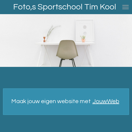
Foto,s Sportschool Tim Kool
Ga
direct
naar
de
hoofdinhoud
Maak jouw eigen website met
JouwWeb