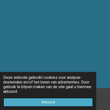
Deze website gebruikt cookies voor analyse-
doeleinden en/of het tonen van advertenties. Door
gebruik te blijven maken van de site gaat u hiermee
akkoord.
© 2014 - 2026 Marco-fotografie
Akkoord
Powered by
JouwWeb