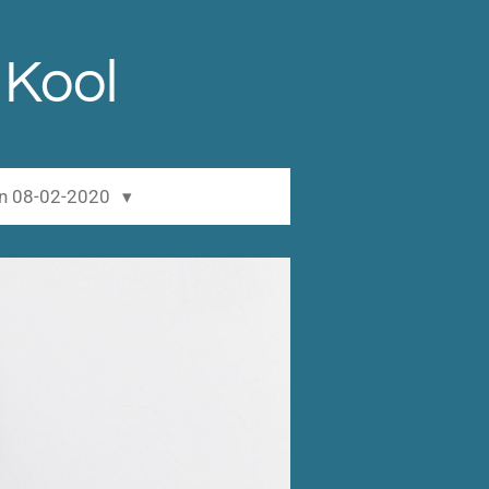
 Kool
en 08-02-2020