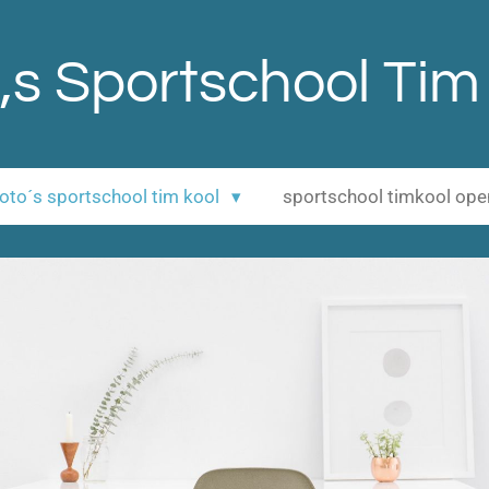
,s Sportschool Tim
 foto´s sportschool tim kool
sportschool timkool op