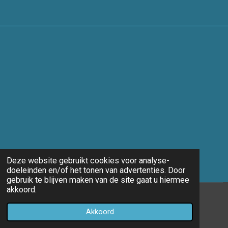
Deze website gebruikt cookies voor analyse-
doeleinden en/of het tonen van advertenties. Door
gebruik te blijven maken van de site gaat u hiermee
akkoord.
© 2014 - 2026 Marco-fotografie
Akkoord
Powered by
JouwWeb