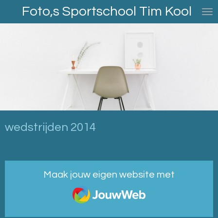
Foto,s Sportschool Tim Kool
Ga
direct
naar
de
hoofdinhoud
wedstrijden 2014
Maak jouw eigen website met
JouwWeb