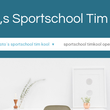
,s Sportschool Tim
 foto´s sportschool tim kool
sportschool timkool op