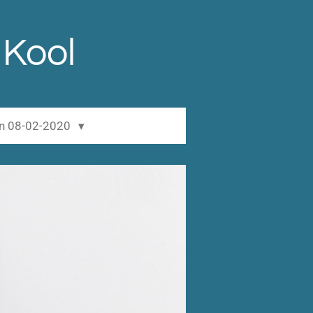
 Kool
en 08-02-2020