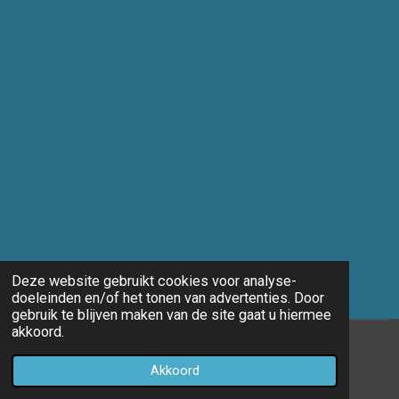
Deze website gebruikt cookies voor analyse-
doeleinden en/of het tonen van advertenties. Door
gebruik te blijven maken van de site gaat u hiermee
akkoord.
© 2014 - 2026 Marco-fotografie
Akkoord
Powered by
JouwWeb