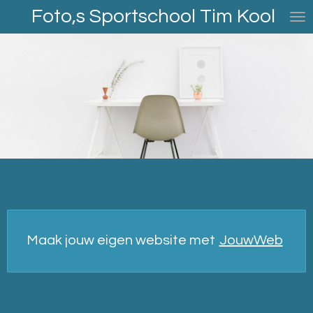
Foto,s Sportschool Tim Kool
Ga
direct
naar
de
hoofdinhoud
Maak jouw eigen website met
JouwWeb