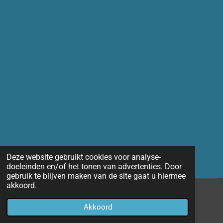
Deze website gebruikt cookies voor analyse-
doeleinden en/of het tonen van advertenties. Door
gebruik te blijven maken van de site gaat u hiermee
akkoord.
© 2014 - 2026 Marco-fotografie
Akkoord
Powered by
JouwWeb