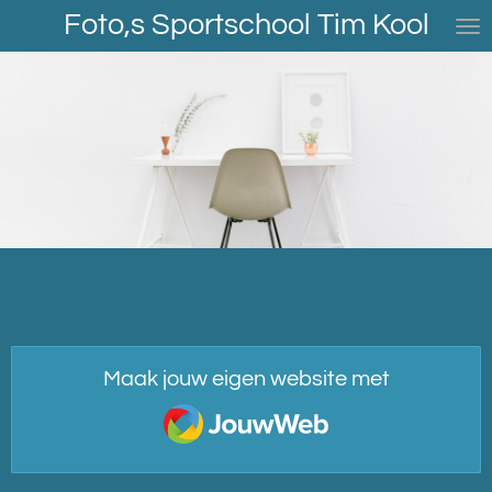
Foto,s Sportschool Tim Kool
Ga
direct
naar
de
hoofdinhoud
Maak jouw eigen website met
JouwWeb