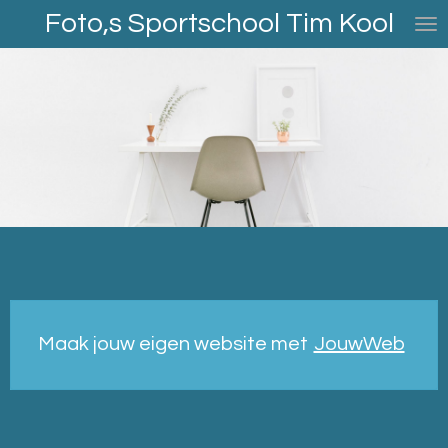
Foto,s Sportschool Tim Kool
Ga
direct
naar
de
hoofdinhoud
Maak jouw eigen website met
JouwWeb