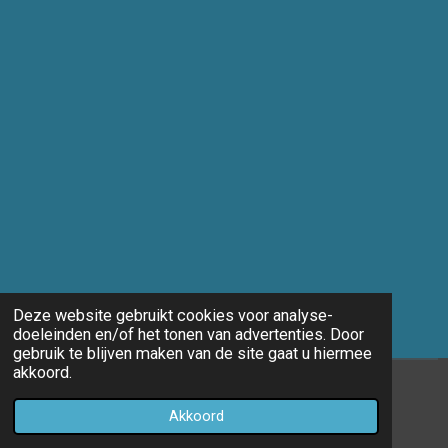
Deze website gebruikt cookies voor analyse-
doeleinden en/of het tonen van advertenties. Door
gebruik te blijven maken van de site gaat u hiermee
akkoord.
© 2014 - 2026 Marco-fotografie
Akkoord
Powered by
JouwWeb