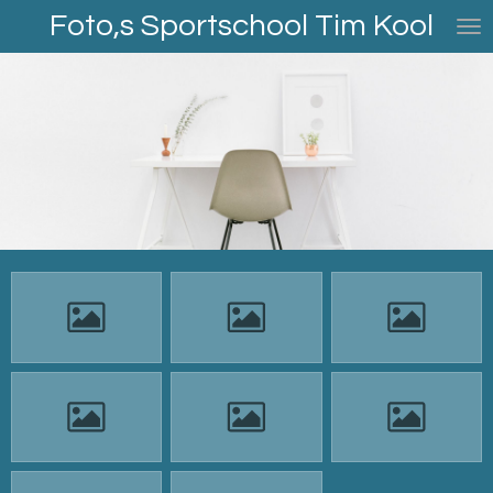
Foto,s Sportschool Tim Kool
Ga
direct
naar
de
hoofdinhoud