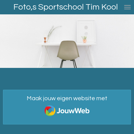
Foto,s Sportschool Tim Kool
Ga
direct
naar
de
hoofdinhoud
Maak jouw eigen website met
JouwWeb