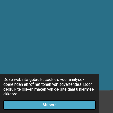
Deze website gebruikt cookies voor analyse-
doeleinden en/of het tonen van advertenties. Door
gebruik te blijven maken van de site gaat u hiermee
akkoord.
© 2014 - 2026 Marco-fotografie
Akkoord
Powered by
JouwWeb