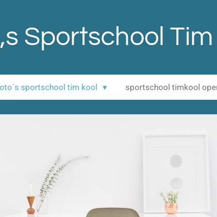
,s Sportschool Tim
 foto´s sportschool tim kool
sportschool timkool op