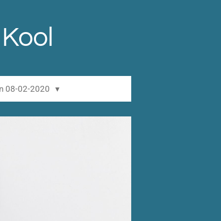
 Kool
en 08-02-2020