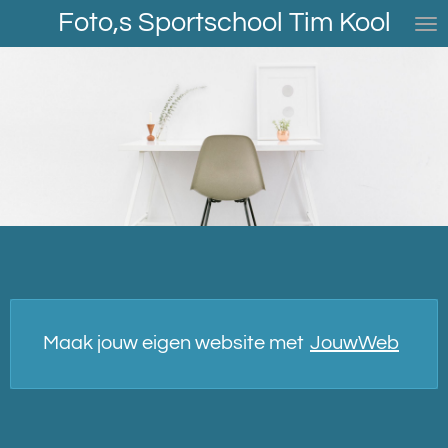
Foto,s Sportschool Tim Kool
Ga
direct
naar
de
hoofdinhoud
Maak jouw eigen website met
JouwWeb