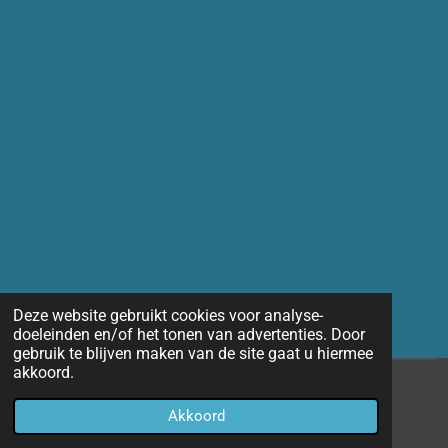
Deze website gebruikt cookies voor analyse-
doeleinden en/of het tonen van advertenties. Door
gebruik te blijven maken van de site gaat u hiermee
akkoord.
© 2014 - 2026 Marco-fotografie
Akkoord
Powered by
JouwWeb