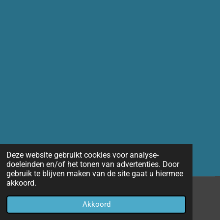
Deze website gebruikt cookies voor analyse-
doeleinden en/of het tonen van advertenties. Door
gebruik te blijven maken van de site gaat u hiermee
akkoord.
© 2014 - 2026 Marco-fotografie
Akkoord
Powered by
JouwWeb