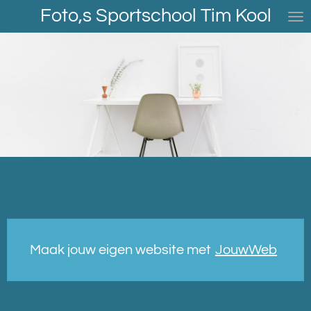
Foto,s Sportschool Tim Kool
Ga
direct
naar
de
hoofdinhoud
Maak jouw eigen website met
JouwWeb