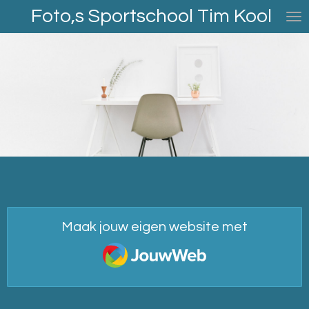
Foto,s Sportschool Tim Kool
Ga
direct
naar
de
hoofdinhoud
Maak jouw eigen website met
JouwWeb