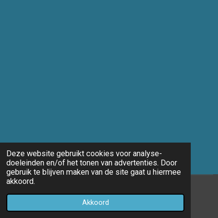
Deze website gebruikt cookies voor analyse-
doeleinden en/of het tonen van advertenties. Door
gebruik te blijven maken van de site gaat u hiermee
akkoord.
© 2014 - 2026 Marco-fotografie
Akkoord
Powered by
JouwWeb