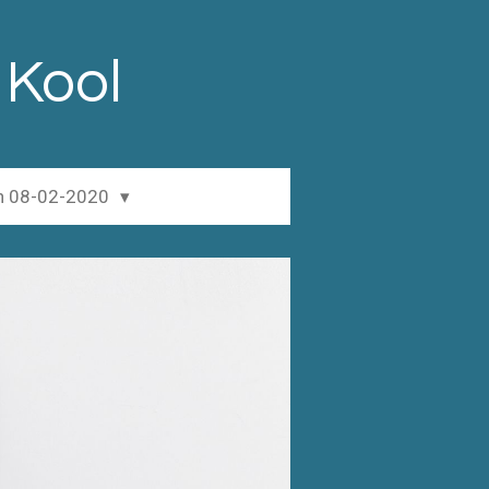
 Kool
en 08-02-2020