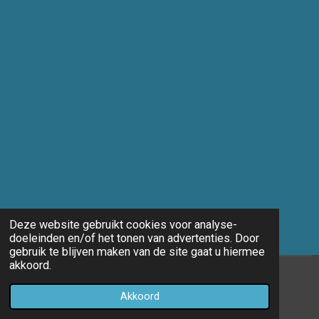
Deze website gebruikt cookies voor analyse-
doeleinden en/of het tonen van advertenties. Door
gebruik te blijven maken van de site gaat u hiermee
akkoord.
© 2014 - 2026 Marco-fotografie
Akkoord
Powered by
JouwWeb