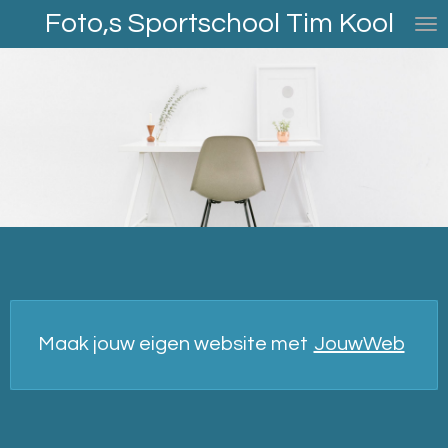
Foto,s Sportschool Tim Kool
Ga
direct
naar
de
hoofdinhoud
Maak jouw eigen website met
JouwWeb