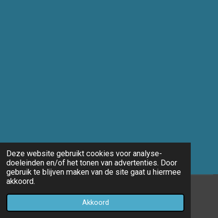
Deze website gebruikt cookies voor analyse-
doeleinden en/of het tonen van advertenties. Door
gebruik te blijven maken van de site gaat u hiermee
akkoord.
© 2014 - 2026 Marco-fotografie
Akkoord
Powered by
JouwWeb