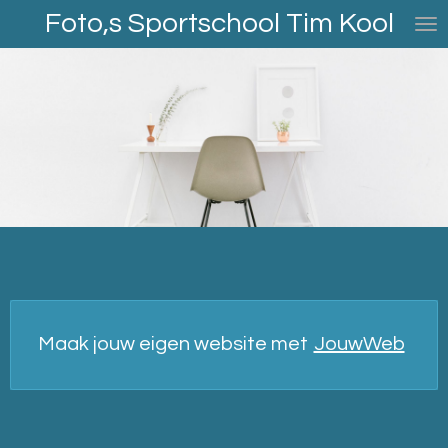
Foto,s Sportschool Tim Kool
Ga
direct
naar
de
hoofdinhoud
Maak jouw eigen website met
JouwWeb