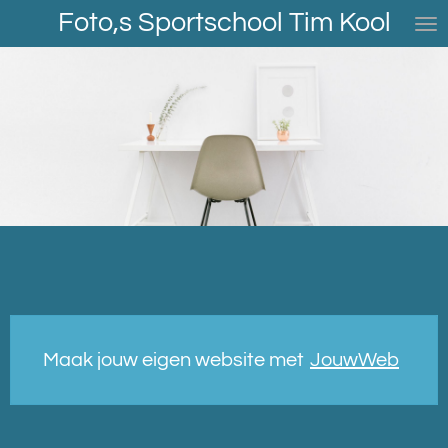
Foto,s Sportschool Tim Kool
Ga
direct
naar
de
hoofdinhoud
Maak jouw eigen website met
JouwWeb