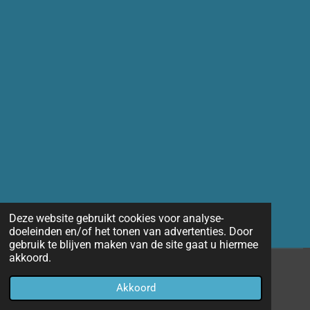
Deze website gebruikt cookies voor analyse-
doeleinden en/of het tonen van advertenties. Door
gebruik te blijven maken van de site gaat u hiermee
akkoord.
© 2014 - 2026 Marco-fotografie
Akkoord
Powered by
JouwWeb