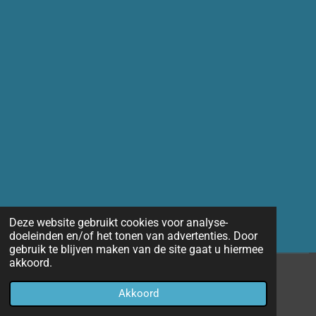
Deze website gebruikt cookies voor analyse-
doeleinden en/of het tonen van advertenties. Door
gebruik te blijven maken van de site gaat u hiermee
akkoord.
© 2014 - 2026 Marco-fotografie
Akkoord
Powered by
JouwWeb