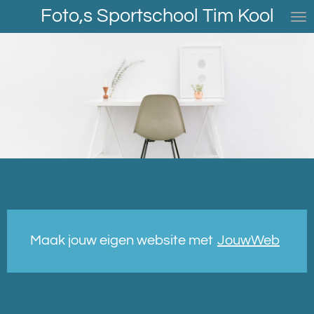
Foto,s Sportschool Tim Kool
Ga
direct
naar
de
hoofdinhoud
Maak jouw eigen website met
JouwWeb