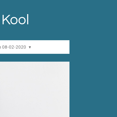
 Kool
en 08-02-2020