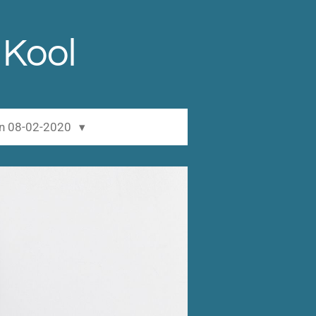
 Kool
en 08-02-2020