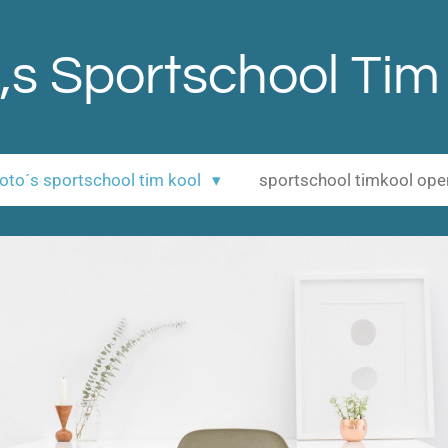
,s Sportschool Tim
 foto´s sportschool tim kool
sportschool timkool op