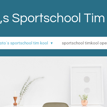
,s Sportschool Tim
 foto´s sportschool tim kool
sportschool timkool op