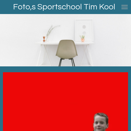
Foto,s Sportschool Tim Kool
Ga
direct
naar
de
hoofdinhoud