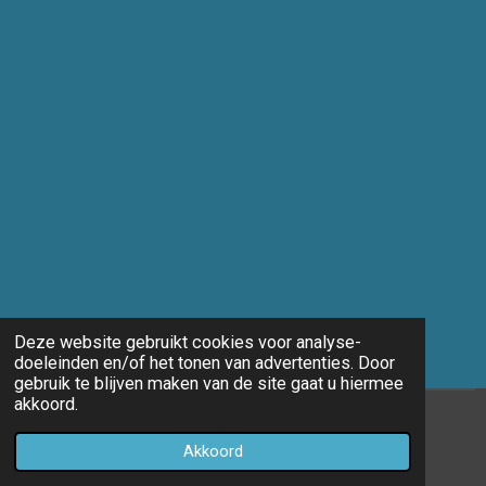
Deze website gebruikt cookies voor analyse-
doeleinden en/of het tonen van advertenties. Door
gebruik te blijven maken van de site gaat u hiermee
akkoord.
© 2014 - 2026 Marco-fotografie
Akkoord
Powered by
JouwWeb