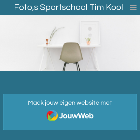
Foto,s Sportschool Tim Kool
Ga
direct
naar
de
hoofdinhoud
Maak jouw eigen website met
JouwWeb