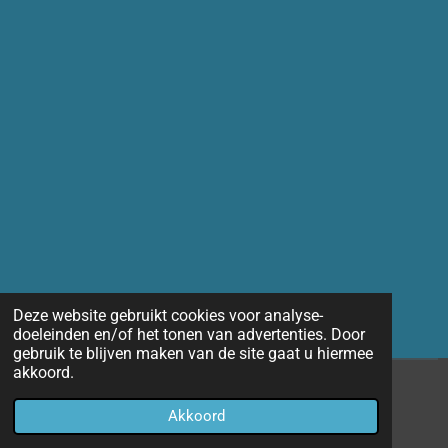
Deze website gebruikt cookies voor analyse-
doeleinden en/of het tonen van advertenties. Door
gebruik te blijven maken van de site gaat u hiermee
akkoord.
© 2014 - 2026 Marco-fotografie
Akkoord
Powered by
JouwWeb