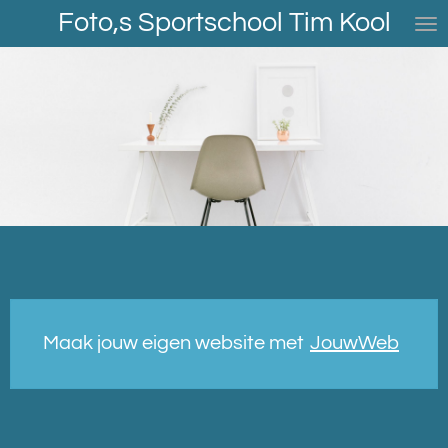
Foto,s Sportschool Tim Kool
Ga
direct
naar
de
hoofdinhoud
Maak jouw eigen website met
JouwWeb