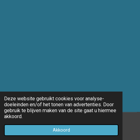
Deze website gebruikt cookies voor analyse-
doeleinden en/of het tonen van advertenties. Door
gebruik te blijven maken van de site gaat u hiermee
akkoord.
© 2014 - 2026 Marco-fotografie
Akkoord
Powered by
JouwWeb