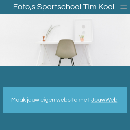
Foto,s Sportschool Tim Kool
Ga
direct
naar
de
hoofdinhoud
Maak jouw eigen website met
JouwWeb