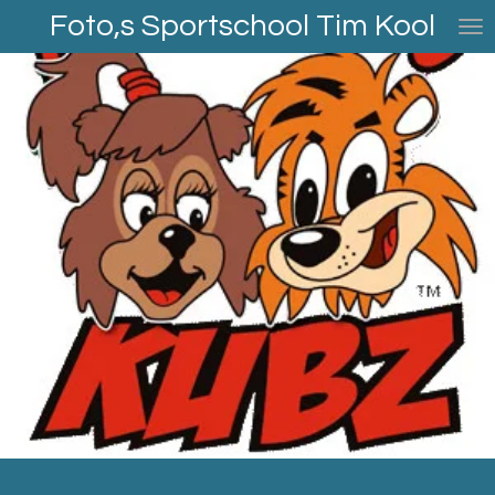
Foto,s Sportschool Tim Kool
Ga
direct
naar
de
hoofdinhoud