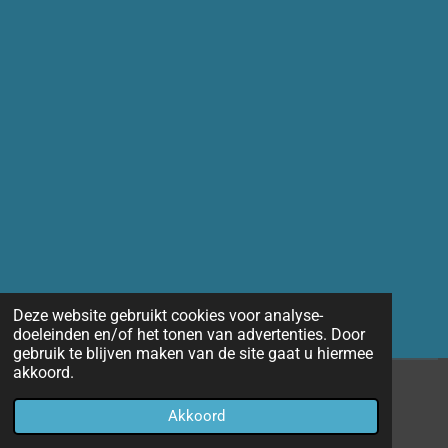
Deze website gebruikt cookies voor analyse-
doeleinden en/of het tonen van advertenties. Door
gebruik te blijven maken van de site gaat u hiermee
akkoord.
© 2014 - 2026 Marco-fotografie
Akkoord
Powered by
JouwWeb