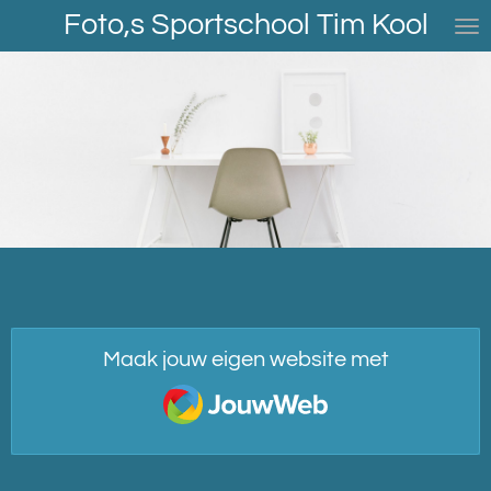
Foto,s Sportschool Tim Kool
Ga
direct
naar
de
hoofdinhoud
Maak jouw eigen website met
JouwWeb