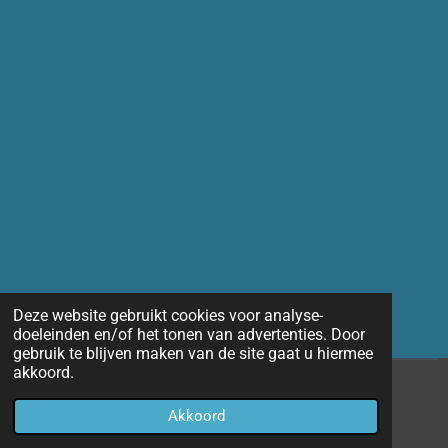
Deze website gebruikt cookies voor analyse-
doeleinden en/of het tonen van advertenties. Door
gebruik te blijven maken van de site gaat u hiermee
akkoord.
© 2014 - 2026 Marco-fotografie
Akkoord
Powered by
JouwWeb