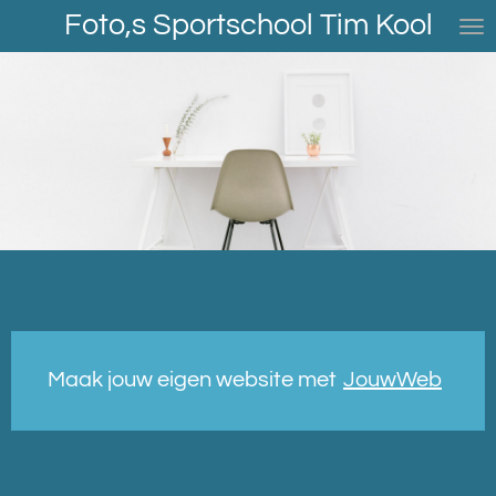
Foto,s Sportschool Tim Kool
Ga
direct
naar
de
hoofdinhoud
Maak jouw eigen website met
JouwWeb