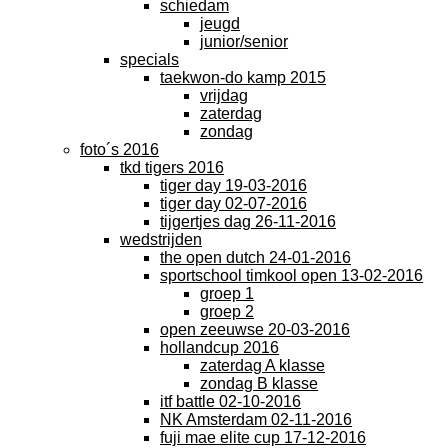
schiedam
jeugd
junior/senior
specials
taekwon-do kamp 2015
vrijdag
zaterdag
zondag
foto´s 2016
tkd tigers 2016
tiger day 19-03-2016
tiger day 02-07-2016
tijgertjes dag 26-11-2016
wedstrijden
the open dutch 24-01-2016
sportschool timkool open 13-02-2016
groep 1
groep 2
open zeeuwse 20-03-2016
hollandcup 2016
zaterdag A klasse
zondag B klasse
itf battle 02-10-2016
NK Amsterdam 02-11-2016
fuji mae elite cup 17-12-2016