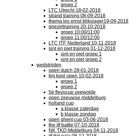
groep 2
LTC Utrecht 18-02-2018
strand training 08-09-2018
thema les ernst blikslager19-09-2018
griezeltraining 20-10-2018
groep 10:00/11:00
groep 11:00/12:00
LTC ITF Nederland 10-11-2018
sint en piet training 01-12-2018
sint en piet groep 1
sint en piet groep 2
wedstrijden
open dutch 28-01-2018
tim kool open 10-02-2018
groep 1
groep 2
5é flevocup zeewolde
open zeeuwse middelburg
holland cup
a klasse zaterdag
b klasse zondag
open ghent cup 03-06-2018
the itf battle 07-10-2018
NK TKD Middelburg 04-11-2018
itf tkd gala 08-12-2018