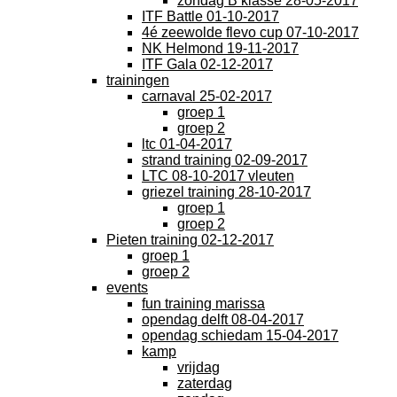
zondag B klasse 28-05-2017
ITF Battle 01-10-2017
4é zeewolde flevo cup 07-10-2017
NK Helmond 19-11-2017
ITF Gala 02-12-2017
trainingen
carnaval 25-02-2017
groep 1
groep 2
ltc 01-04-2017
strand training 02-09-2017
LTC 08-10-2017 vleuten
griezel training 28-10-2017
groep 1
groep 2
Pieten training 02-12-2017
groep 1
groep 2
events
fun training marissa
opendag delft 08-04-2017
opendag schiedam 15-04-2017
kamp
vrijdag
zaterdag