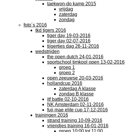
taekwon-do kamp 2015
vrijdag
zaterdag
zondag
foto´s 2016
tkd tigers 2016
tiger day 19-03-2016
tiger day 02-07-2016
tijgertjes dag 26-11-2016
wedstrijden
the open dutch 24-01-2016
sportschool timkool open 13-02-2016
groep 1
groep 2
open zeeuwse 20-03-2016
hollandcup 2016
zaterdag A klasse
zondag B klasse
itf battle 02-10-2016
NK Amsterdam 02-11-2016
fuji mae elite cup 17-12-2016
trainingen 2016
strand training 10-09-2016
vriendjes training 16-01-2016
groep 10:00 tot 11:00