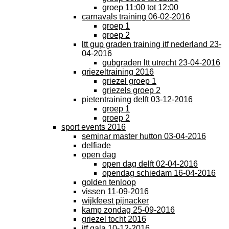
groep 11:00 tot 12:00
carnavals training 06-02-2016
groep 1
groep 2
ltt gup graden training itf nederland 23-
04-2016
gubgraden ltt utrecht 23-04-2016
griezeltraining 2016
griezel groep 1
griezels groep 2
pietentraining delft 03-12-2016
groep 1
groep 2
sport events 2016
seminar master hutton 03-04-2016
delfiade
open dag
open dag delft 02-04-2016
opendag schiedam 16-04-2016
golden tenloop
vissen 11-09-2016
wijkfeest pijnacker
kamp zondag 25-09-2016
griezel tocht 2016
itf gala 10-12-2016