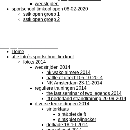
wedstrijden
sportschool timkool open 08-02-2020
sstk open groep 1
sstk open groep 2
Foto,s Sportschool Tim Kool
Home
alle foto´s sportschool tim kool
foto,s 2014
wedstrijden 2014
nk wako almere 2014
battle of utrecht 05-10-2014
NK Amsterdam 23-11-2014
reguliere trainingen 2014
the last seminar of two legends 2014
itf nederland strandtraining 20-09-2014
diverse leuke dingen 2014
sinterklaas
sint&piet delft
sint&piet pijnacker
delfiade 18-10-2014
griezeltocht 2014