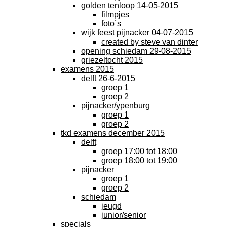
golden tenloop 14-05-2015
filmpjes
foto´s
wijk feest pijnacker 04-07-2015
created by steve van dinter
opening schiedam 29-08-2015
griezeltocht 2015
examens 2015
delft 26-6-2015
groep 1
groep 2
pijnacker/ypenburg
groep 1
groep 2
tkd examens december 2015
delft
groep 17:00 tot 18:00
groep 18:00 tot 19:00
pijnacker
groep 1
groep 2
schiedam
jeugd
junior/senior
specials