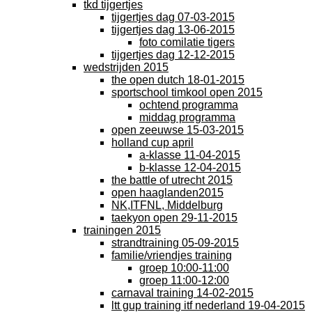
tkd tijgertjes
tijgertjes dag 07-03-2015
tijgertjes dag 13-06-2015
foto comilatie tigers
tijgertjes dag 12-12-2015
wedstrijden 2015
the open dutch 18-01-2015
sportschool timkool open 2015
ochtend programma
middag programma
open zeeuwse 15-03-2015
holland cup april
a-klasse 11-04-2015
b-klasse 12-04-2015
the battle of utrecht 2015
open haaglanden2015
NK,ITFNL, Middelburg
taekyon open 29-11-2015
trainingen 2015
strandtraining 05-09-2015
familie/vriendjes training
groep 10:00-11:00
groep 11:00-12:00
carnaval training 14-02-2015
ltt gup training itf nederland 19-04-2015