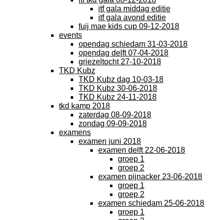
itf gala middag editie
itf gala avond editie
fuij mae kids cup 09-12-2018
events
opendag schiedam 31-03-2018
opendag delft 07-04-2018
griezeltocht 27-10-2018
TKD Kubz
TKD Kubz dag 10-03-18
TKD Kubz 30-06-2018
TKD Kubz 24-11-2018
tkd kamp 2018
zaterdag 08-09-2018
zondag 09-09-2018
examens
examen juni 2018
examen delft 22-06-2018
groep 1
groep 2
examen pijnacker 23-06-2018
groep 1
groep 2
examen schiedam 25-06-2018
groep 1