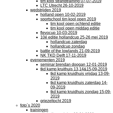
tim kool strandtraining 07-07-2019
LTC Utrecht 26-10-2019
wedstrijden 2019
holland open 10-02-2019
sportschool tim kool open 2019
tim kool open ochtend editie
tim kool open middag editie
flevocup 10-03-2019
10é editie hollandcup 25-26 mei 2019
hollandcup zaterdag
hollandcup zondag
battle of the lowlands 21-09-2019
NK TKD Delft 17-11-2019
evenementen 2019
seminar brendan doogan 12-01-2019
tkd kamp kruithuis 13,14&15-09-2019
tkd kamp kruidhuis vrijdag 13-09-
2019
tkd kamp kruidhuis zaterdag 14-
09-2019
tkd kamp kruidhuis zondag 15-09-
2019
griezeltocht 2019
foto´s 2020
trainingen