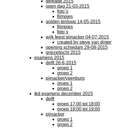
delfiade 2015
open dag 21-03-2015
foto´s
filmpjes
golden tenloop 14-05-2015
filmpjes
foto´s
wijk feest pijnacker 04-07-2015
created by steve van dinter
opening schiedam 29-08-2015
griezeltocht 2015
examens 2015
delft 26-6-2015
groep 1
groep 2
pijnacker/ypenburg
groep 1
groep 2
tkd examens december 2015
delft
groep 17:00 tot 18:00
groep 18:00 tot 19:00
pijnacker
groep 1
groep 2