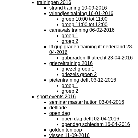
trainingen 2016
strand training 10-09-2016
vriendjes training 16-01-2016
groep 10:00 tot 11:00
groep 11:00 tot 12:00
carnavals training 06-02-2016
groep 1
groep 2
ltt gup graden training itf nederland 23-
04-2016
gubgraden ltt utrecht 23-04-2016
griezeltraining 2016
griezel groep 1
griezels groep 2
pietentraining delft 03-12-2016
groep 1
groep 2
sport events 2016
seminar master hutton 03-04-2016
delfiade
open dag
open dag delft 02-04-2016
opendag schiedam 16-04-2016
golden tenloop
vissen 11-09-2016