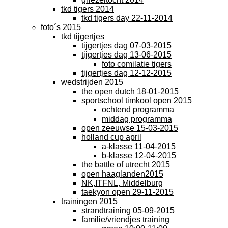
tkd tigers 2014
tkd tigers day 22-11-2014
foto´s 2015
tkd tijgertjes
tijgertjes dag 07-03-2015
tijgertjes dag 13-06-2015
foto comilatie tigers
tijgertjes dag 12-12-2015
wedstrijden 2015
the open dutch 18-01-2015
sportschool timkool open 2015
ochtend programma
middag programma
open zeeuwse 15-03-2015
holland cup april
a-klasse 11-04-2015
b-klasse 12-04-2015
the battle of utrecht 2015
open haaglanden2015
NK,ITFNL, Middelburg
taekyon open 29-11-2015
trainingen 2015
strandtraining 05-09-2015
familie/vriendjes training