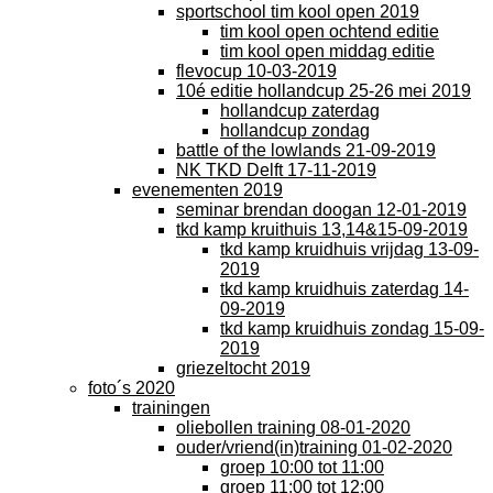
sportschool tim kool open 2019
tim kool open ochtend editie
tim kool open middag editie
flevocup 10-03-2019
10é editie hollandcup 25-26 mei 2019
hollandcup zaterdag
hollandcup zondag
battle of the lowlands 21-09-2019
NK TKD Delft 17-11-2019
evenementen 2019
seminar brendan doogan 12-01-2019
tkd kamp kruithuis 13,14&15-09-2019
tkd kamp kruidhuis vrijdag 13-09-
2019
tkd kamp kruidhuis zaterdag 14-
09-2019
tkd kamp kruidhuis zondag 15-09-
2019
griezeltocht 2019
foto´s 2020
trainingen
oliebollen training 08-01-2020
ouder/vriend(in)training 01-02-2020
groep 10:00 tot 11:00
groep 11:00 tot 12:00