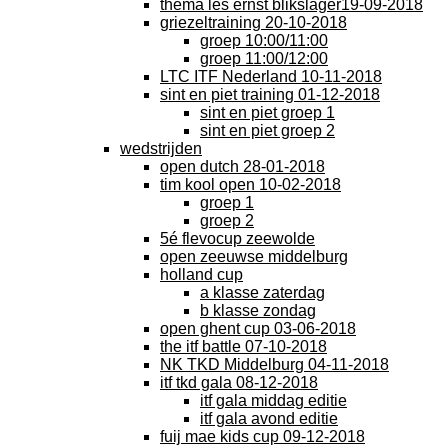
thema les ernst blikslager19-09-2018
griezeltraining 20-10-2018
groep 10:00/11:00
groep 11:00/12:00
LTC ITF Nederland 10-11-2018
sint en piet training 01-12-2018
sint en piet groep 1
sint en piet groep 2
wedstrijden
open dutch 28-01-2018
tim kool open 10-02-2018
groep 1
groep 2
5é flevocup zeewolde
open zeeuwse middelburg
holland cup
a klasse zaterdag
b klasse zondag
open ghent cup 03-06-2018
the itf battle 07-10-2018
NK TKD Middelburg 04-11-2018
itf tkd gala 08-12-2018
itf gala middag editie
itf gala avond editie
fuij mae kids cup 09-12-2018