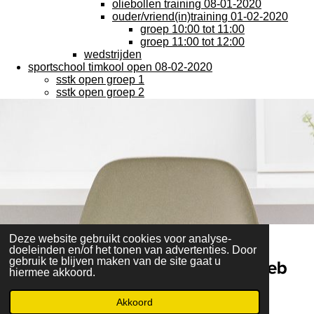
oliebollen training 08-01-2020
ouder/vriend(in)training 01-02-2020
groep 10:00 tot 11:00
groep 11:00 tot 12:00
wedstrijden
sportschool timkool open 08-02-2020
sstk open groep 1
sstk open groep 2
Deze website gebruikt cookies voor analyse-
doeleinden en/of het tonen van advertenties. Door
JouwWeb
gebruik te blijven maken van de site gaat u
Maak jouw eigen website met
hiermee akkoord.
Akkoord
© 2014 - 2026 Marco-fotografie