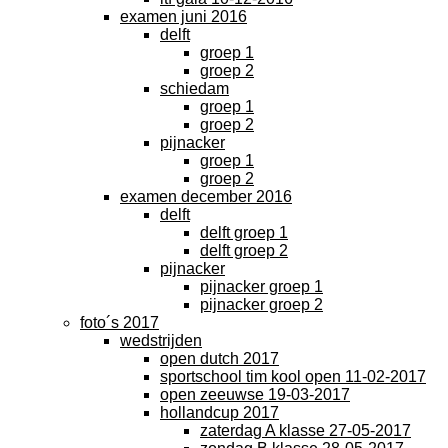
examen juni 2016
delft
groep 1
groep 2
schiedam
groep 1
groep 2
pijnacker
groep 1
groep 2
examen december 2016
delft
delft groep 1
delft groep 2
pijnacker
pijnacker groep 1
pijnacker groep 2
foto´s 2017
wedstrijden
open dutch 2017
sportschool tim kool open 11-02-2017
open zeeuwse 19-03-2017
hollandcup 2017
zaterdag A klasse 27-05-2017