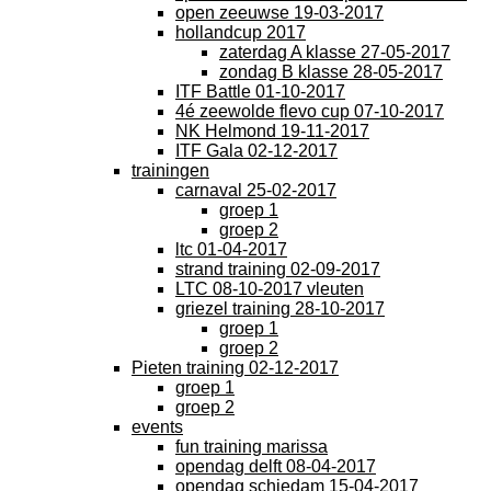
open zeeuwse 19-03-2017
hollandcup 2017
zaterdag A klasse 27-05-2017
zondag B klasse 28-05-2017
ITF Battle 01-10-2017
4é zeewolde flevo cup 07-10-2017
NK Helmond 19-11-2017
ITF Gala 02-12-2017
trainingen
carnaval 25-02-2017
groep 1
groep 2
ltc 01-04-2017
strand training 02-09-2017
LTC 08-10-2017 vleuten
griezel training 28-10-2017
groep 1
groep 2
Pieten training 02-12-2017
groep 1
groep 2
events
fun training marissa
opendag delft 08-04-2017
opendag schiedam 15-04-2017