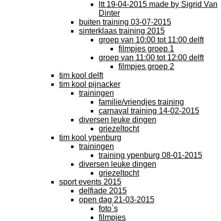
ltt 19-04-2015 made by Sigrid Van
Dinter
buiten training 03-07-2015
sinterklaas training 2015
groep van 10:00 tot 11:00 delft
filmpjes groep 1
groep van 11:00 tot 12:00 delft
filmpjes groep 2
tim kool delft
tim kool pijnacker
trainingen
familie/vriendjes training
carnaval training 14-02-2015
diversen leuke dingen
griezeltocht
tim kool ypenburg
trainingen
training ypenburg 08-01-2015
diversen leuke dingen
griezeltocht
sport events 2015
delfiade 2015
open dag 21-03-2015
foto´s
filmpjes