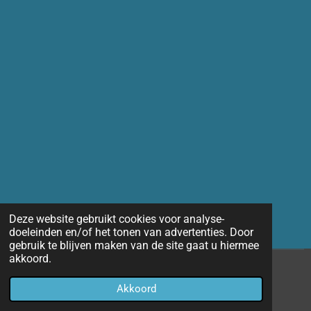
Deze website gebruikt cookies voor analyse-
doeleinden en/of het tonen van advertenties. Door
gebruik te blijven maken van de site gaat u hiermee
akkoord.
© 2014 - 2026 Marco-fotografie
Akkoord
Powered by
JouwWeb