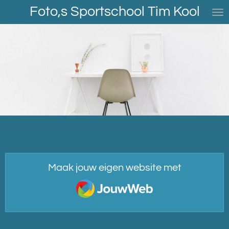
Foto,s Sportschool Tim Kool
Ga
direct
naar
de
hoofdinhoud
Maak jouw eigen website met
JouwWeb