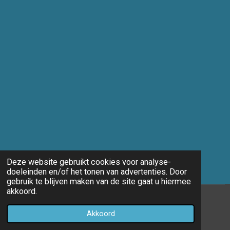
Deze website gebruikt cookies voor analyse-
doeleinden en/of het tonen van advertenties. Door
gebruik te blijven maken van de site gaat u hiermee
akkoord.
© 2014 - 2026 Marco-fotografie
Akkoord
Powered by
JouwWeb