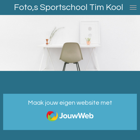
Foto,s Sportschool Tim Kool
Ga
direct
naar
de
hoofdinhoud
Maak jouw eigen website met
JouwWeb