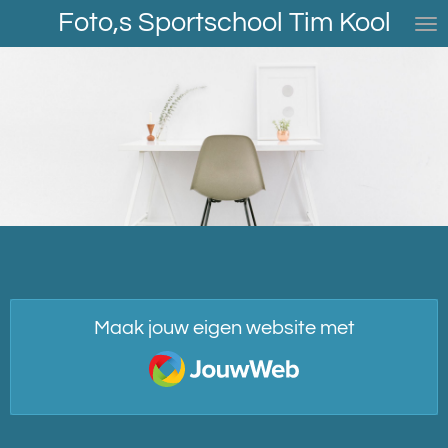
Foto,s Sportschool Tim Kool
Ga
direct
naar
de
hoofdinhoud
Maak jouw eigen website met
JouwWeb