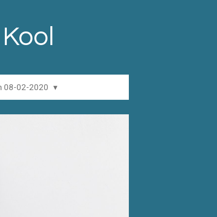
 Kool
en 08-02-2020