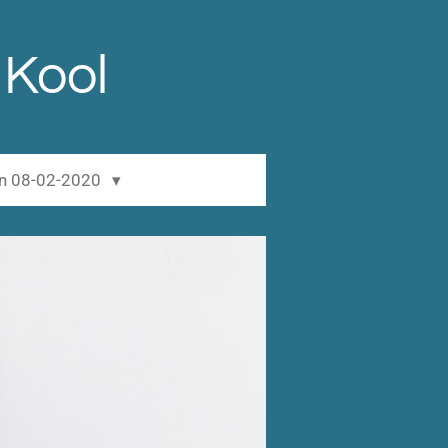
 Kool
en 08-02-2020