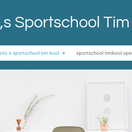
,s Sportschool Tim
 foto´s sportschool tim kool
sportschool timkool op