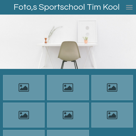
Foto,s Sportschool Tim Kool
Ga
direct
naar
de
hoofdinhoud