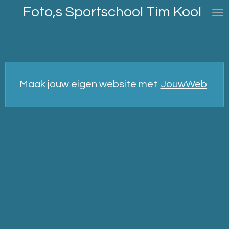
Foto,s Sportschool Tim Kool
Ga
direct
naar
de
hoofdinhoud
Maak jouw eigen website met
JouwWeb