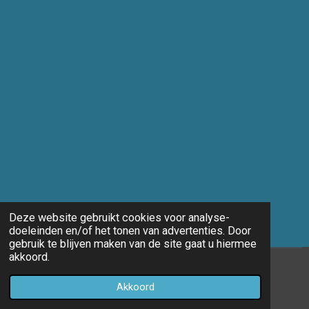
Deze website gebruikt cookies voor analyse-
doeleinden en/of het tonen van advertenties. Door
gebruik te blijven maken van de site gaat u hiermee
akkoord.
© 2014 - 2026 Marco-fotografie
Akkoord
Powered by
JouwWeb