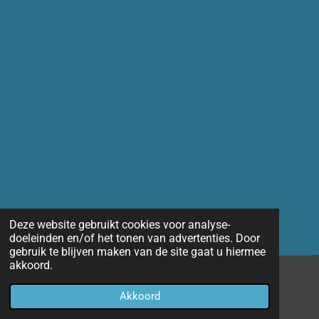
Deze website gebruikt cookies voor analyse-
doeleinden en/of het tonen van advertenties. Door
gebruik te blijven maken van de site gaat u hiermee
akkoord.
© 2014 - 2026 Marco-fotografie
Akkoord
Powered by
JouwWeb