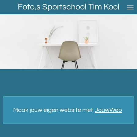
Foto,s Sportschool Tim Kool
Ga
direct
naar
de
hoofdinhoud
Maak jouw eigen website met
JouwWeb